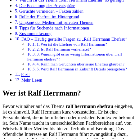
Warum ist das Thema „Ralf Herrmann Ehefrau“ so gefragt?
Die Bedeutung der Privatsphäre
Gerüchte vermeiden – Fakten zählen
Rolle der Ehefrau im Hintergrund
Umgang der Medien mit privaten Themen
Tipps für Suchende nach Informationen
Zusammenfassung
FAQ – Häufig gestellte Fragen zu „Ralf Herrmann Ehefrau“
1. Wer ist die Ehefrau von Ralf Herrmann?
2. Ist Ralf Herrmann verheiratet?
3. Warum gibt es so wenig Informationen über „ralf
herrmann ehefrau“?
4. Kann man Gerüchten über seine Ehefrau glauben?
5. Wird Ralf Herrmann in Zukunft Details preisgeben?
Fazit
Mehr Lesen
Wer ist Ralf Herrmann?
Bevor wir näher auf das Thema
ralf herrmann ehefrau
eingehen,
ist es sinnvoll, Ralf Herrmann kurz vorzustellen. Er ist eine
Persönlichkeit, die in beruflichen oder medialen Kontexten bekannt
ist. Sein Name taucht in unterschiedlichen Fachbereichen auf, von
Wirtschaft über Medien bis hin zu Technik und Beratung. Das
öffentliche Interesse an Ralf Herrmann führt zwangsläufig dazu,