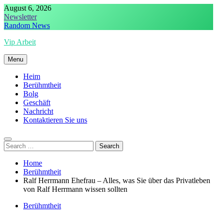
Skip
August 6, 2026
to
Newsletter
content
Random News
Vip Arbeit
Menu
Heim
Berühmtheit
Bolg
Geschäft
Nachricht
Kontaktieren Sie uns
Search
for:
Home
Berühmtheit
Ralf Herrmann Ehefrau – Alles, was Sie über das Privatleben
von Ralf Herrmann wissen sollten
Berühmtheit