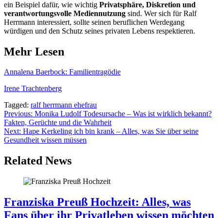
ein Beispiel dafür, wie wichtig
Privatsphäre, Diskretion und
verantwortungsvolle Mediennutzung
sind. Wer sich für Ralf
Herrmann interessiert, sollte seinen beruflichen Werdegang
würdigen und den Schutz seines privaten Lebens respektieren.
Mehr Lesen
Annalena Baerbock: Familientragödie
Irene Trachtenberg
Tagged:
ralf herrmann ehefrau
Post
Previous:
Monika Ludolf Todesursache – Was ist wirklich bekannt?
Fakten, Gerüchte und die Wahrheit
navigation
Next:
Hape Kerkeling ich bin krank – Alles, was Sie über seine
Gesundheit wissen müssen
Related News
Franziska Preuß Hochzeit: Alles, was
Fans über ihr Privatleben wissen möchten