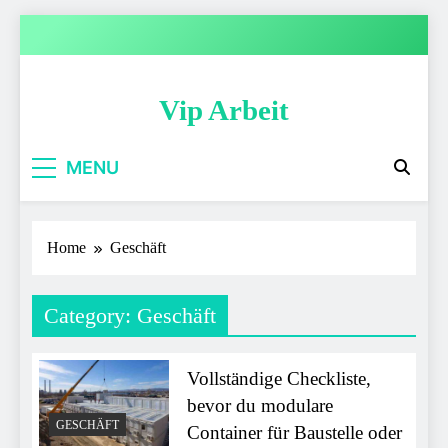
Skip
to
content
Vip Arbeit
MENU
Home
Geschäft
Category:
Geschäft
Vollständige Checkliste,
bevor du modulare
GESCHÄFT
Container für Baustelle oder