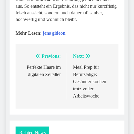
aus. So entsteht ein Ergebnis, das nicht nur kurzfristig
frisch aussieht, sondern auch dauerhaft sauber,
hochwertig und wohnlich bleibt.
Mehr Lesen:
jens gideon
Previous:
Next:
Post
navigation
Perfekte Haare im
Meal Prep für
digitalen Zeitalter
Berufstätige:
Gesünder kochen
trotz voller
Arbeitswoche
Related News