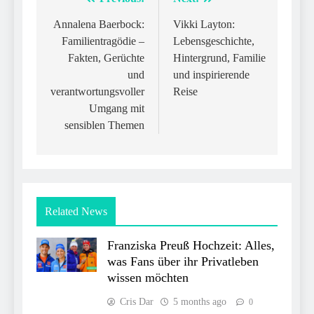
Post
navigation
Annalena Baerbock:
Vikki Layton:
Familientragödie –
Lebensgeschichte,
Fakten, Gerüchte
Hintergrund, Familie
und
und inspirierende
verantwortungsvoller
Reise
Umgang mit
sensiblen Themen
Related News
Franziska Preuß Hochzeit: Alles,
was Fans über ihr Privatleben
wissen möchten
Cris Dar
5 months ago
0