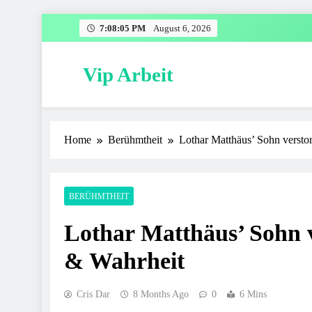
Skip
7:08:06 PM
August 6, 2026
to
content
Vip Arbeit
Home
Berühmtheit
Lothar Matthäus’ Sohn versto
BERÜHMTHEIT
Lothar Matthäus’ Sohn 
& Wahrheit
Cris Dar
8 Months Ago
0
6 Mins