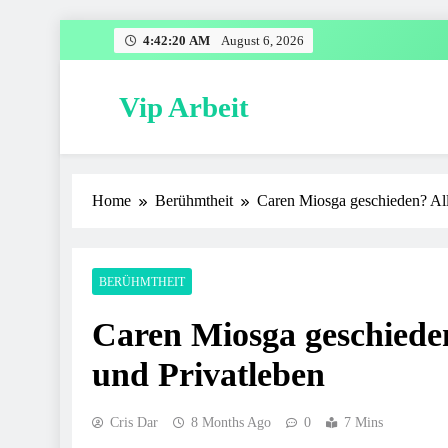
Skip
4:42:21 AM
August 6, 2026
to
content
Vip Arbeit
Home
Berühmtheit
Caren Miosga geschieden? All
BERÜHMTHEIT
Caren Miosga geschieden
und Privatleben
Cris Dar
8 Months Ago
0
7 Mins