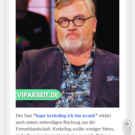
Der Satz
“
hape kerkeling
ich bin krank
”
erklärt
auch seinen zeitweiligen Rückzug aus der
Fernsehlandschaft. Kerkeling wollte weniger Stress,