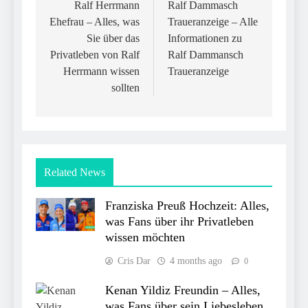
navigation
Ralf Herrmann
Ralf Dammasch
Ehefrau – Alles, was
Traueranzeige – Alle
Sie über das
Informationen zu
Privatleben von Ralf
Ralf Dammansch
Herrmann wissen
Traueranzeige
sollten
Related News
Franziska Preuß Hochzeit: Alles,
was Fans über ihr Privatleben
wissen möchten
Cris Dar
4 months ago
0
Kenan Yildiz Freundin – Alles,
was Fans über sein Liebesleben