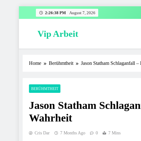
Skip
2:26:39 PM
August 7, 2026
to
content
Vip Arbeit
Home
Berühmtheit
Jason Statham Schlaganfall –
BERÜHMTHEIT
Jason Statham Schlaganf
Wahrheit
Cris Dar
7 Months Ago
0
7 Mins