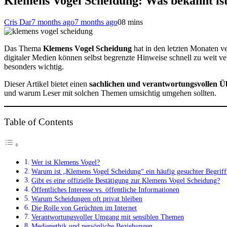
Klemens Vogel Scheidung: Was bekannt ist
Cris Dar
7 months ago
7 months ago
0
8 mins
Das Thema
Klemens Vogel Scheidung
hat in den letzten Monaten v
digitaler Medien können selbst begrenzte Hinweise schnell zu weit 
besonders wichtig.
Dieser Artikel bietet einen
sachlichen und verantwortungsvollen Ü
und warum Leser mit solchen Themen umsichtig umgehen sollten.
Table of Contents
Wer ist Klemens Vogel?
Warum ist „Klemens Vogel Scheidung“ ein häufig gesuchter Begriff
Gibt es eine offizielle Bestätigung zur Klemens Vogel Scheidung?
Öffentliches Interesse vs. öffentliche Informationen
Warum Scheidungen oft privat bleiben
Die Rolle von Gerüchten im Internet
Verantwortungsvoller Umgang mit sensiblen Themen
Medienethik und persönliche Beziehungen