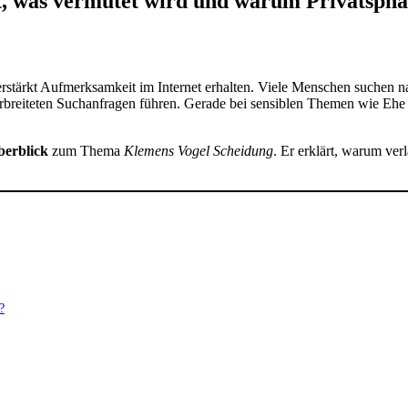
, was vermutet wird und warum Privatsphär
erstärkt Aufmerksamkeit im Internet erhalten. Viele Menschen suchen n
verbreiteten Suchanfragen führen. Gerade bei sensiblen Themen wie Eh
berblick
zum Thema
Klemens Vogel Scheidung
. Er erklärt, warum ver
?