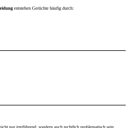
eidung
entstehen Gerüchte häufig durch:
icht nur irreführend, sondern auch rechtlich problematisch sein.