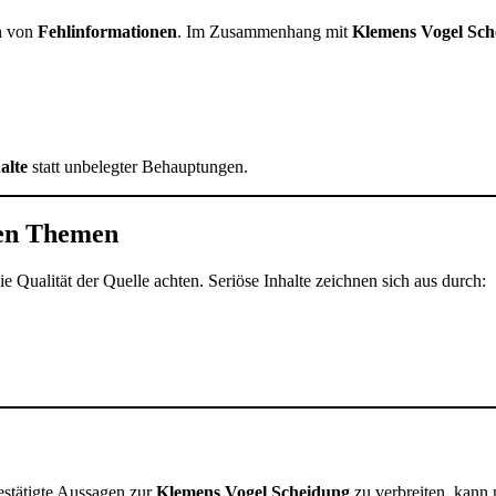
ch von
Fehlinformationen
. Im Zusammenhang mit
Klemens Vogel Sch
alte
statt unbelegter Behauptungen.
len Themen
 die Qualität der Quelle achten. Seriöse Inhalte zeichnen sich aus durch:
estätigte Aussagen zur
Klemens Vogel Scheidung
zu verbreiten, kann n