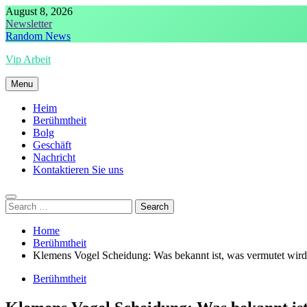
Skip
August 8, 2026
to
Newsletter
content
Random News
Vip Arbeit
Menu
Heim
Berühmtheit
Bolg
Geschäft
Nachricht
Kontaktieren Sie uns
Search
for:
Home
Berühmtheit
Klemens Vogel Scheidung: Was bekannt ist, was vermutet wird
Berühmtheit