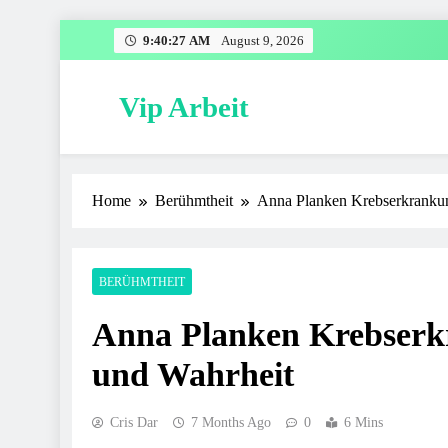
Skip
9:40:28 AM
August 9, 2026
to
content
Vip Arbeit
Home
Berühmtheit
Anna Planken Krebserkrankun
BERÜHMTHEIT
Anna Planken Krebserk
und Wahrheit
Cris Dar
7 Months Ago
0
6 Mins