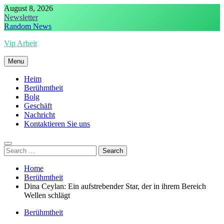
Skip
August 8, 2026
to
Newsletter
content
Random News
Vip Arbeit
Menu
Heim
Berühmtheit
Bolg
Geschäft
Nachricht
Kontaktieren Sie uns
Search
for:
Home
Berühmtheit
Dina Ceylan: Ein aufstrebender Star, der in ihrem Bereich
Wellen schlägt
Berühmtheit