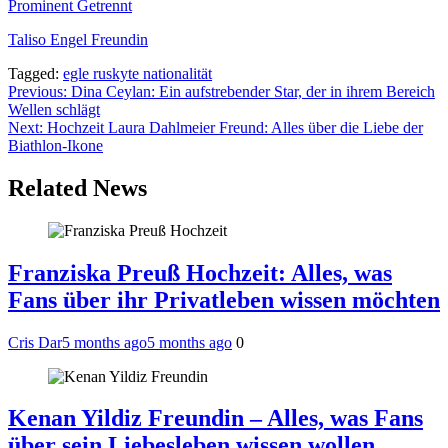
Prominent Getrennt
Taliso Engel Freundin
Tagged:
egle ruskyte nationalität
Post
Previous:
Dina Ceylan: Ein aufstrebender Star, der in ihrem Bereich
Wellen schlägt
navigation
Next:
Hochzeit Laura Dahlmeier Freund: Alles über die Liebe der
Biathlon-Ikone
Related News
Franziska Preuß Hochzeit: Alles, was
Fans über ihr Privatleben wissen möchten
Cris Dar
5 months ago
5 months ago
0
Kenan Yildiz Freundin – Alles, was Fans
über sein Liebesleben wissen wollen