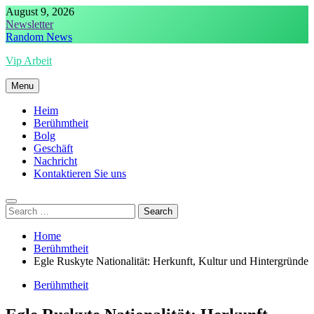
Skip
August 9, 2026
to
Newsletter
content
Random News
Vip Arbeit
Menu
Heim
Berühmtheit
Bolg
Geschäft
Nachricht
Kontaktieren Sie uns
Search
for:
Home
Berühmtheit
Egle Ruskyte Nationalität: Herkunft, Kultur und Hintergründe
Berühmtheit