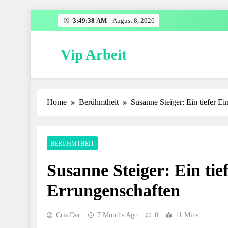
Skip
3:49:39 AM
August 8, 2026
to
content
Vip Arbeit
Home
Berühmtheit
Susanne Steiger: Ein tiefer E
BERÜHMTHEIT
Susanne Steiger: Ein tie
Errungenschaften
Cris Dar
7 Months Ago
0
11 Mins