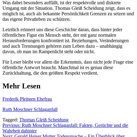
Was dabei besonders auffällt, ist der respektvolle und diskrete
Umgang mit der Situation. Thomas Gleiß Scheidung zeigt, dass es
möglich ist, auch als bekannte Persönlichkeit Grenzen zu setzen und
das eigene Privatleben zu schützen.
Letztlich erinnert uns diese Geschichte daran, dass hinter jeder
öffentlichen Figur ein Mensch steht, der mit ganz normalen
Herausforderungen konfrontiert ist. Beziehungen, Veränderungen
und auch Trennungen gehören zum Leben dazu – unabhängig
davon, ob man im Rampenlicht steht oder nicht.
Für Leser bleibt vor allem die Erkenntnis, dass nicht jede Frage eine
öffentliche Antwort braucht. Manchmal ist es genau diese
Zurückhaltung, die den größten Respekt verdient.
Mehr Lesen
Frederik Pleitgen Ehefrau
Ruth Moschner Schlaganfall
Tagged:
Thomas Gleiß Scheidung
Post
Previous:
Ruth Moschner Schlaganfall: Fakten, Gerüchte und die
Wahrheit dahinter
navigation
Next:
Gerald Heiser Mutter Todesursache – Ein Überblick über