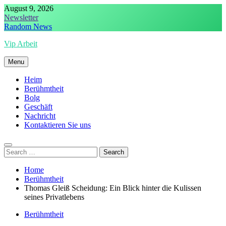
Skip
August 9, 2026
to
Newsletter
content
Random News
Vip Arbeit
Menu
Heim
Berühmtheit
Bolg
Geschäft
Nachricht
Kontaktieren Sie uns
Search
for:
Home
Berühmtheit
Thomas Gleiß Scheidung: Ein Blick hinter die Kulissen
seines Privatlebens
Berühmtheit