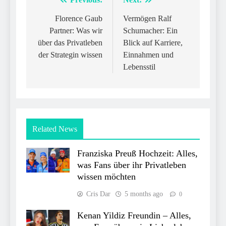
Post
navigation
Florence Gaub
Vermögen Ralf
Partner: Was wir
Schumacher: Ein
über das Privatleben
Blick auf Karriere,
der Strategin wissen
Einnahmen und
Lebensstil
Related News
Franziska Preuß Hochzeit: Alles,
was Fans über ihr Privatleben
wissen möchten
Cris Dar
5 months ago
0
Kenan Yildiz Freundin – Alles,