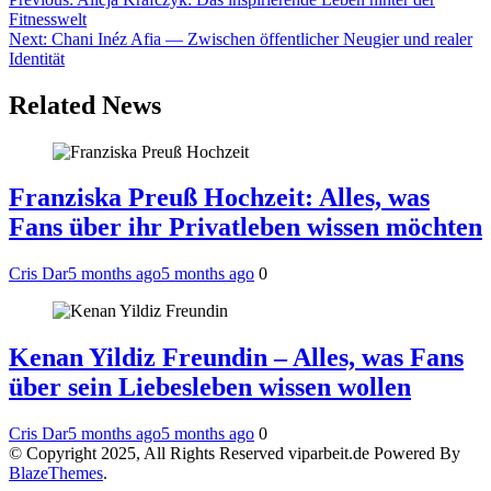
Post
Fitnesswelt
navigation
Next:
Chani Inéz Afia — Zwischen öffentlicher Neugier und realer
Identität
Related News
Franziska Preuß Hochzeit: Alles, was
Fans über ihr Privatleben wissen möchten
Cris Dar
5 months ago
5 months ago
0
Kenan Yildiz Freundin – Alles, was Fans
über sein Liebesleben wissen wollen
Cris Dar
5 months ago
5 months ago
0
© Copyright 2025, All Rights Reserved viparbeit.de Powered By
BlazeThemes
.