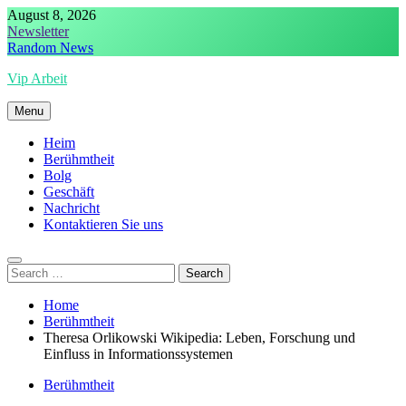
Skip
August 8, 2026
to
Newsletter
content
Random News
Vip Arbeit
Menu
Heim
Berühmtheit
Bolg
Geschäft
Nachricht
Kontaktieren Sie uns
Search
for:
Home
Berühmtheit
Theresa Orlikowski Wikipedia: Leben, Forschung und
Einfluss in Informationssystemen
Berühmtheit