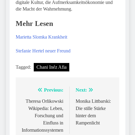
digitale Kultur, die Aufmerksamkeitsökonomie und
die Macht der Wahrnehmung.
Mehr Lesen
Marietta Slomka Krankheit
Stefanie Hertel neuer Freund
Tagged:
Chani Inéz Afia
Previous:
Next:
Post
navigation
Theresa Orlikowski
Monika Littbarski:
Wikipedia: Leben,
Die stille Stärke
Forschung und
hinter dem
Einfluss in
Rampenlicht
Informationssystemen