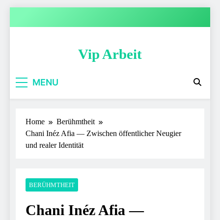
Skip
to
content
Vip Arbeit
MENU
Home
Berühmtheit
Chani Inéz Afia — Zwischen öffentlicher Neugier
und realer Identität
BERÜHMTHEIT
Chani Inéz Afia —