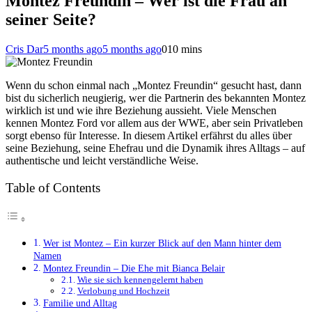
Montez Freundin – Wer ist die Frau an
seiner Seite?
Cris Dar
5 months ago
5 months ago
0
10 mins
Wenn du schon einmal nach „Montez Freundin“ gesucht hast, dann
bist du sicherlich neugierig, wer die Partnerin des bekannten Montez
wirklich ist und wie ihre Beziehung aussieht. Viele Menschen
kennen Montez Ford vor allem aus der WWE, aber sein Privatleben
sorgt ebenso für Interesse. In diesem Artikel erfährst du alles über
seine Beziehung, seine Ehefrau und die Dynamik ihres Alltags – auf
authentische und leicht verständliche Weise.
Table of Contents
Wer ist Montez – Ein kurzer Blick auf den Mann hinter dem
Namen
Montez Freundin – Die Ehe mit Bianca Belair
Wie sie sich kennengelernt haben
Verlobung und Hochzeit
Familie und Alltag