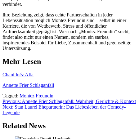
verbindet.
Ihre Beziehung zeigt, dass echte Partnerschaften in jeder
Lebenssituation möglich Montez Freundin sind – selbst in einer
Karriere, die von Wettbewerb, Stress und öffentlicher
Aufmerksamkeit geprägt ist. Wer nach „Montez Freundin“ sucht,
findet also nicht nur einen Namen, sondern ein starkes,
inspirierendes Beispiel für Liebe, Zusammenhalt und gegenseitige
Unterstützung.
Mehr Lesen
Chani Inéz Afia
Annette Frier Schlaganfall
Tagged:
Montez Freundin
Post
Previous:
Annette Frier Schlaganfall: Wahrheit, Gerüchte & Kontext
Next:
Stan Laurel Ehepartnerin: Das Liebesleben der Comedy-
navigation
Legende
Related News