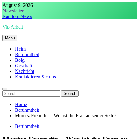
Skip
August 9, 2026
to
Newsletter
content
Random News
Vip Arbeit
Menu
Heim
Berühmtheit
Bolg
Geschäft
Nachricht
Kontaktieren Sie uns
Search
for:
Home
Berühmtheit
Montez Freundin – Wer ist die Frau an seiner Seite?
Berühmtheit