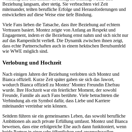
Beziehung langsam, aber stetig. Sie verbrachten viel Zeit
miteinander, teilten berufliche Erfolge und Herausforderungen und
entwickelten auf diese Weise eine tiefe Bindung.
Viele Fans lieben die Tatsache, dass ihre Beziehung auf echtem
Vertrauen basiert. Montez zeigte von Anfang an Respekt und
Engagement, indem er die Beziehung ernst nahm und sich nicht nur
auf das Rampenlicht verließ. Die Dynamik zwischen ihnen zeigt,
dass echte Partnerschaften auch in einem hektischen Berufsumfeld
wie WWE möglich sind.
Verlobung und Hochzeit
Nach einigen Jahren der Beziehung verlobten sich Montez und
Bianca offiziell. Kurze Zeit später gaben sie sich das Jawort,
wodurch Bianca offiziell zu Montez’ Montez Freundin Ehefrau
wurde. Ihre Hochzeit war ein feierlicher Moment, der sowohl
Freunde, Familie als auch Fans berührte. Viele betrachteten die
Verbindung als ein Symbol dafür, dass Liebe und Karriere
miteinander vereinbar sein können.
Seitdem führen sie ein gemeinsames Leben, das sowohl berufliche
Ambitionen als auch private Erfüllung umfasst. Montez und Bianca
beweisen, dass eine erfolgreiche Ehe auch dann funktioniert, wenn
beide Partner in einer sehr öffentlichen und anspruchsvollen