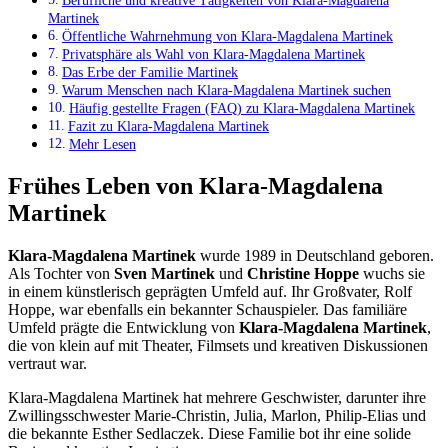
Berufliche und kreative Tätigkeiten von Klara-Magdalena
Martinek
Öffentliche Wahrnehmung von Klara-Magdalena Martinek
Privatsphäre als Wahl von Klara-Magdalena Martinek
Das Erbe der Familie Martinek
Warum Menschen nach Klara-Magdalena Martinek suchen
Häufig gestellte Fragen (FAQ) zu Klara-Magdalena Martinek
Fazit zu Klara-Magdalena Martinek
Mehr Lesen
Frühes Leben von Klara-Magdalena
Martinek
Klara-Magdalena Martinek
wurde 1989 in Deutschland geboren.
Als Tochter von
Sven Martinek
und
Christine Hoppe
wuchs sie
in einem künstlerisch geprägten Umfeld auf. Ihr Großvater, Rolf
Hoppe, war ebenfalls ein bekannter Schauspieler. Das familiäre
Umfeld prägte die Entwicklung von
Klara-Magdalena Martinek
,
die von klein auf mit Theater, Filmsets und kreativen Diskussionen
vertraut war.
Klara-Magdalena Martinek hat mehrere Geschwister, darunter ihre
Zwillingsschwester Marie-Christin, Julia, Marlon, Philip-Elias und
die bekannte Esther Sedlaczek. Diese Familie bot ihr eine solide