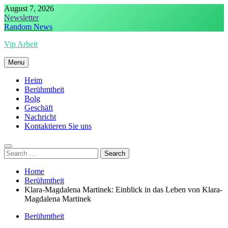
Skip
August 7, 2026
to
Newsletter
content
Random News
Vip Arbeit
Menu
Heim
Berühmtheit
Bolg
Geschäft
Nachricht
Kontaktieren Sie uns
Search
for:
Home
Berühmtheit
Klara-Magdalena Martinek: Einblick in das Leben von Klara-
Magdalena Martinek
Berühmtheit