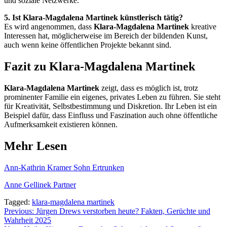
und soziale Netzwerke.
5. Ist Klara-Magdalena Martinek künstlerisch tätig?
Es wird angenommen, dass
Klara-Magdalena Martinek
kreative
Interessen hat, möglicherweise im Bereich der bildenden Kunst,
auch wenn keine öffentlichen Projekte bekannt sind.
Fazit zu Klara-Magdalena Martinek
Klara-Magdalena Martinek
zeigt, dass es möglich ist, trotz
prominenter Familie ein eigenes, privates Leben zu führen. Sie steht
für Kreativität, Selbstbestimmung und Diskretion. Ihr Leben ist ein
Beispiel dafür, dass Einfluss und Faszination auch ohne öffentliche
Aufmerksamkeit existieren können.
Mehr Lesen
Ann-Kathrin Kramer Sohn Ertrunken
Anne Gellinek Partner
Tagged:
klara-magdalena martinek
Post
Previous:
Jürgen Drews verstorben heute? Fakten, Gerüchte und
Wahrheit 2025
navigation