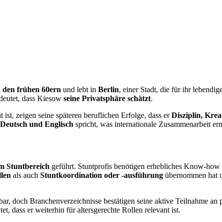
n den frühen 60ern
und lebt in
Berlin
, einer Stadt, die für ihr lebend
ndeutet, dass Kiesow
seine Privatsphäre schätzt
.
ist, zeigen seine späteren beruflichen Erfolge, dass er
Disziplin, Krea
Deutsch und Englisch
spricht, was internationale Zusammenarbeit erm
im Stuntbereich
geführt. Stuntprofis benötigen erhebliches Know-how
llen
als auch
Stuntkoordination oder -ausführung
übernommen hat und
gbar, doch Branchenverzeichnisse bestätigen seine aktive Teilnahme an 
et, dass er weiterhin für altersgerechte Rollen relevant ist.