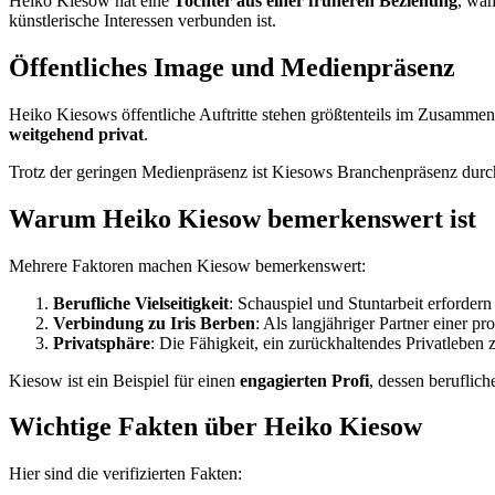
Heiko Kiesow hat eine
Tochter aus einer früheren Beziehung
, wäh
künstlerische Interessen verbunden ist.
Öffentliches Image und Medienpräsenz
Heiko Kiesows öffentliche Auftritte stehen größtenteils im Zusamme
weitgehend privat
.
Trotz der geringen Medienpräsenz ist Kiesows Branchenpräsenz dur
Warum Heiko Kiesow bemerkenswert ist
Mehrere Faktoren machen Kiesow bemerkenswert:
Berufliche Vielseitigkeit
: Schauspiel und Stuntarbeit erfordern
Verbindung zu Iris Berben
: Als langjähriger Partner einer pr
Privatsphäre
: Die Fähigkeit, ein zurückhaltendes Privatleben 
Kiesow ist ein Beispiel für einen
engagierten Profi
, dessen beruflic
Wichtige Fakten über Heiko Kiesow
Hier sind die verifizierten Fakten: