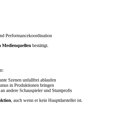
 und Performancekoordination
en Medienquellen
bestätigt.
n:
kante Szenen unfallfrei ablaufen
ismus in Produktionen bringen
an andere Schauspieler und Stuntprofis
uktion
, auch wenn er kein Hauptdarsteller ist.