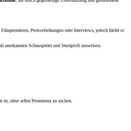
kfamilie
, die durch gegenseitige Unterstützung und gemeinsame
Filmpremieren, Preisverleihungen oder Interviews, jedoch bleibt er
 als anerkannten Schauspieler und Stuntprofi ausweisen.
n ist, ohne selbst Prominenz zu suchen.