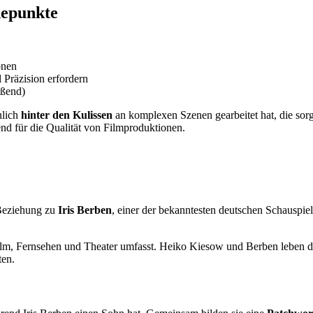
hepunkte
onen
 Präzision erfordern
eßend)
nlich
hinter den Kulissen
an komplexen Szenen gearbeitet hat, die sorg
end für die Qualität von Filmproduktionen.
 Beziehung zu
Iris Berben
, einer der bekanntesten deutschen Schauspie
 Film, Fernsehen und Theater umfasst. Heiko Kiesow und Berben leben 
ten.