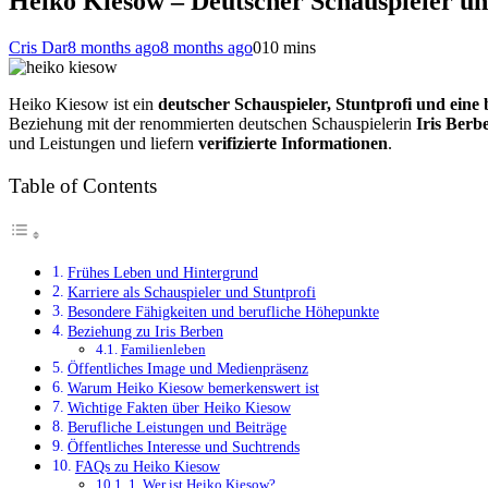
Heiko Kiesow – Deutscher Schauspieler und
Cris Dar
8 months ago
8 months ago
0
10 mins
Heiko Kiesow ist ein
deutscher Schauspieler, Stuntprofi und eine
Beziehung mit der renommierten deutschen Schauspielerin
Iris Berb
und Leistungen und liefern
verifizierte Informationen
.
Table of Contents
Frühes Leben und Hintergrund
Karriere als Schauspieler und Stuntprofi
Besondere Fähigkeiten und berufliche Höhepunkte
Beziehung zu Iris Berben
Familienleben
Öffentliches Image und Medienpräsenz
Warum Heiko Kiesow bemerkenswert ist
Wichtige Fakten über Heiko Kiesow
Berufliche Leistungen und Beiträge
Öffentliches Interesse und Suchtrends
FAQs zu Heiko Kiesow
1. Wer ist Heiko Kiesow?