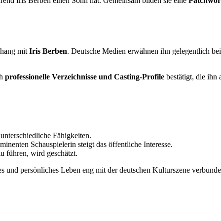
rend Iris Berben einen Sohn hat. Gemeinsam bilden sie eine
Patchwor
nhang mit
Iris Berben
. Deutsche Medien erwähnen ihn gelegentlich bei 
ch
professionelle Verzeichnisse und Casting-Profile
bestätigt, die ihn
 unterschiedliche Fähigkeiten.
ominenten Schauspielerin steigt das öffentliche Interesse.
zu führen, wird geschätzt.
hes und persönliches Leben eng mit der deutschen Kulturszene verbunde