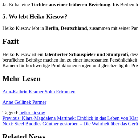
Ja. Er hat eine
Tochter aus einer früheren Beziehung
. Iris Berben 
5. Wo lebt Heiko Kiesow?
Heiko Kiesow lebt in
Berlin, Deutschland
, zusammen mit seiner Part
Fazit
Heiko Kiesow ist ein
talentierter Schauspieler und Stuntprofi
, des
beruflichen Beiträge machen ihn zu einer interessanten Persönlichke
Kamera für hochwertige Produktionen sorgen und gleichzeitig ihr Pri
Mehr Lesen
Ann-Kathrin Kramer Sohn Ertrunken
Anne Gellinek Partner
Tagged:
heiko kiesow
Post
Previous:
Klara-Magdalena Martinek: Einblick in das Leben von Kla
Next:
Steel Buddies Günther gestorben – Die Wahrheit über das Gerü
navigation
Related News