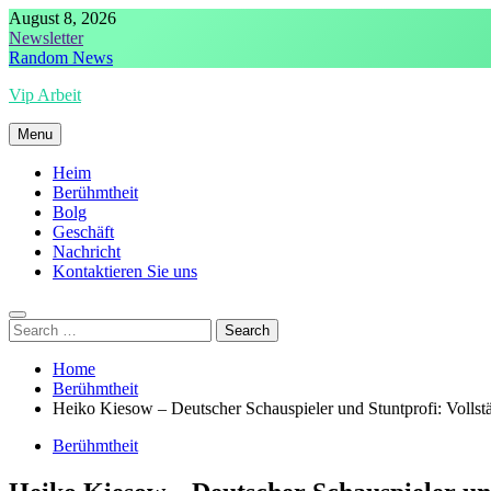
Skip
August 8, 2026
to
Newsletter
content
Random News
Vip Arbeit
Menu
Heim
Berühmtheit
Bolg
Geschäft
Nachricht
Kontaktieren Sie uns
Search
for:
Home
Berühmtheit
Heiko Kiesow – Deutscher Schauspieler und Stuntprofi: Vollst
Berühmtheit