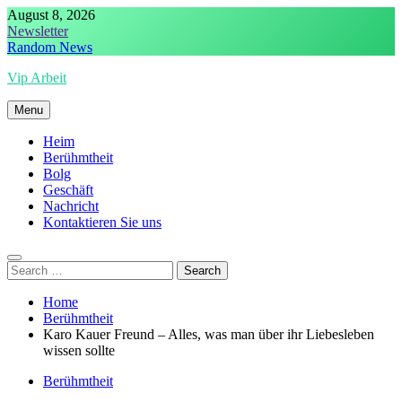
Skip
August 8, 2026
to
Newsletter
content
Random News
Vip Arbeit
Menu
Heim
Berühmtheit
Bolg
Geschäft
Nachricht
Kontaktieren Sie uns
Search
for:
Home
Berühmtheit
Karo Kauer Freund – Alles, was man über ihr Liebesleben
wissen sollte
Berühmtheit