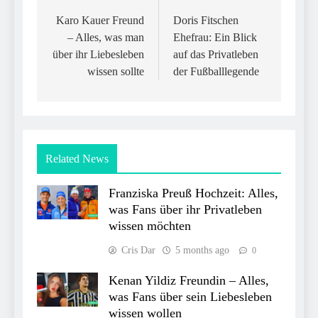
navigation
Karo Kauer Freund
Doris Fitschen
– Alles, was man
Ehefrau: Ein Blick
über ihr Liebesleben
auf das Privatleben
wissen sollte
der Fußballlegende
Related News
Franziska Preuß Hochzeit: Alles,
was Fans über ihr Privatleben
wissen möchten
Cris Dar
5 months ago
0
Kenan Yildiz Freundin – Alles,
was Fans über sein Liebesleben
wissen wollen