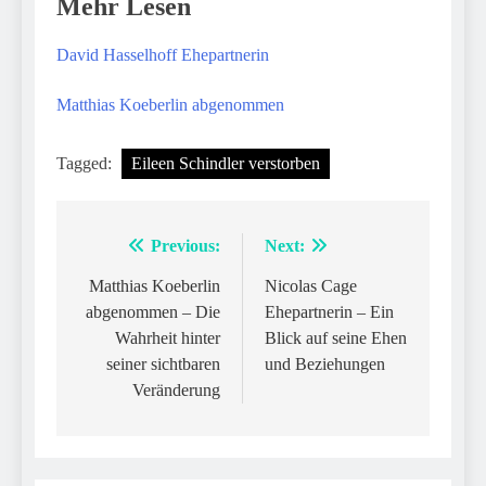
Mehr Lesen
David Hasselhoff Ehepartnerin
Matthias Koeberlin abgenommen
Tagged:
Eileen Schindler verstorben
Previous:
Next:
Post
navigation
Matthias Koeberlin
Nicolas Cage
abgenommen – Die
Ehepartnerin – Ein
Wahrheit hinter
Blick auf seine Ehen
seiner sichtbaren
und Beziehungen
Veränderung