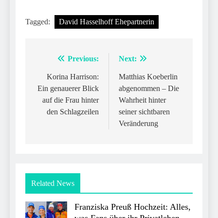
Tagged:
David Hasselhoff Ehepartnerin
Previous:
Next:
Post
navigation
Korina Harrison:
Matthias Koeberlin
Ein genauerer Blick
abgenommen – Die
auf die Frau hinter
Wahrheit hinter
den Schlagzeilen
seiner sichtbaren
Veränderung
Related News
Franziska Preuß Hochzeit: Alles,
was Fans über ihr Privatleben