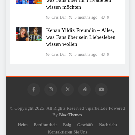
wissen möchten
Cris Dar
5 months ago
0
Kenan Yildiz Freundin – Alles,
was Fans über sein Liebesleben
wissen wollen
Cris Dar
5 months ago
0
© Copyright 2025, All Rights Reserved viparbeit.de Powered
By
.
BlazeThemes
Heim
Berühmtheit
Bolg
Geschäft
Nachricht
Kontaktieren Sie Uns