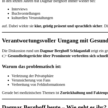
In den letzten Jahren trat Dagmar Berghoff immer wieder bei:
Interviews
Buchvorstellungen
kulturellen Veranstaltungen
auf. Dabei wirkte sie
klar, geistig präsent und sprachlich sicher
. D
Verantwortungsvoller Umgang mit Gesund
Die Diskussion rund um
Dagmar Berghoff Schlaganfall
zeigt ein g
👉
Gesundheitsgerüchte über Prominente verbreiten sich schnell 
Warum das problematisch ist:
Verletzung der Privatsphäre
Verunsicherung von Fans
Verbreitung von Fehlinformationen
Gerade bei medizinischen Themen ist
Zurückhaltung und Faktenp
Dagmar Berghoff heute – Wie geht es ihr?