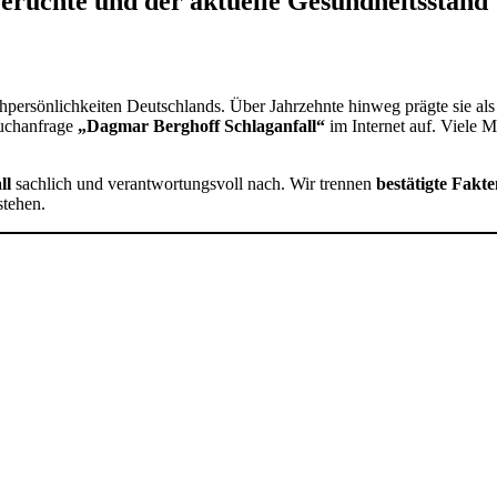
erüchte und der aktuelle Gesundheitsstand
persönlichkeiten Deutschlands. Über Jahrzehnte hinweg prägte sie als
Suchanfrage
„Dagmar Berghoff Schlaganfall“
im Internet auf. Viele M
ll
sachlich und verantwortungsvoll nach. Wir trennen
bestätigte Fakt
stehen.