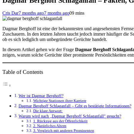
Dagmar Berghoff Schlaganfall – Fakten, G
Cris Dar
7 months ago
7 months ago
0
9 mins
Dagmar Berghoff ist eine der bekanntesten und angesehensten Fernseh
Zuschauern. In den letzten Jahren taucht jedoch immer häufiger die 
ob es sich lediglich um unbegründete Gerüchte handelt.
In diesem Artikel gehen wir der Frage
Dagmar Berghoff Schlaganfa
zeigen, warum solche Gerüchte über prominente Persönlichkeiten ent
Table of Contents
Wer ist Dagmar Berghoff?
Wichtige Stationen ihrer Karriere
Dagmar Berghoff Schlaganfall – Gibt es bestätigte Informationen?
Die klare Antwort:
Warum wird nach „Dagmar Berghoff Schlaganfall“ gesucht?
1. Rückzug aus der Öffentlichkeit
2. Natürliches Altern
3. Vergleich mit anderen Prominenten