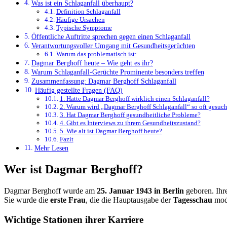
Was ist ein Schlaganfall überhaupt?
Definition Schlaganfall
Häufige Ursachen
Typische Symptome
Öffentliche Auftritte sprechen gegen einen Schlaganfall
Verantwortungsvoller Umgang mit Gesundheitsgerüchten
Warum das problematisch ist:
Dagmar Berghoff heute – Wie geht es ihr?
Warum Schlaganfall-Gerüchte Prominente besonders treffen
Zusammenfassung: Dagmar Berghoff Schlaganfall
Häufig gestellte Fragen (FAQ)
1. Hatte Dagmar Berghoff wirklich einen Schlaganfall?
2. Warum wird „Dagmar Berghoff Schlaganfall“ so oft gesuch
3. Hat Dagmar Berghoff gesundheitliche Probleme?
4. Gibt es Interviews zu ihrem Gesundheitszustand?
5. Wie alt ist Dagmar Berghoff heute?
Fazit
Mehr Lesen
Wer ist Dagmar Berghoff?
Dagmar Berghoff wurde am
25. Januar 1943 in Berlin
geboren. Ihre
Sie wurde die
erste Frau
, die die Hauptausgabe der
Tagesschau
mode
Wichtige Stationen ihrer Karriere