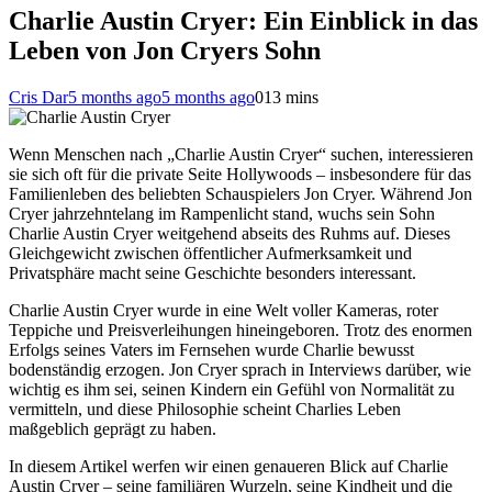
Charlie Austin Cryer: Ein Einblick in das
Leben von Jon Cryers Sohn
Cris Dar
5 months ago
5 months ago
0
13 mins
Wenn Menschen nach „Charlie Austin Cryer“ suchen, interessieren
sie sich oft für die private Seite Hollywoods – insbesondere für das
Familienleben des beliebten Schauspielers Jon Cryer. Während Jon
Cryer jahrzehntelang im Rampenlicht stand, wuchs sein Sohn
Charlie Austin Cryer weitgehend abseits des Ruhms auf. Dieses
Gleichgewicht zwischen öffentlicher Aufmerksamkeit und
Privatsphäre macht seine Geschichte besonders interessant.
Charlie Austin Cryer wurde in eine Welt voller Kameras, roter
Teppiche und Preisverleihungen hineingeboren. Trotz des enormen
Erfolgs seines Vaters im Fernsehen wurde Charlie bewusst
bodenständig erzogen. Jon Cryer sprach in Interviews darüber, wie
wichtig es ihm sei, seinen Kindern ein Gefühl von Normalität zu
vermitteln, und diese Philosophie scheint Charlies Leben
maßgeblich geprägt zu haben.
In diesem Artikel werfen wir einen genaueren Blick auf Charlie
Austin Cryer – seine familiären Wurzeln, seine Kindheit und die