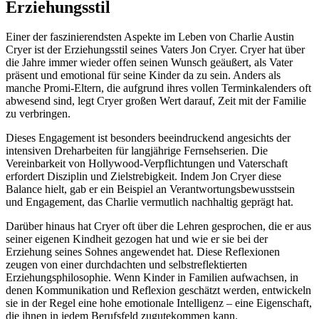
Erziehungsstil
Einer der faszinierendsten Aspekte im Leben von Charlie Austin
Cryer ist der Erziehungsstil seines Vaters Jon Cryer. Cryer hat über
die Jahre immer wieder offen seinen Wunsch geäußert, als Vater
präsent und emotional für seine Kinder da zu sein. Anders als
manche Promi-Eltern, die aufgrund ihres vollen Terminkalenders oft
abwesend sind, legt Cryer großen Wert darauf, Zeit mit der Familie
zu verbringen.
Dieses Engagement ist besonders beeindruckend angesichts der
intensiven Dreharbeiten für langjährige Fernsehserien. Die
Vereinbarkeit von Hollywood-Verpflichtungen und Vaterschaft
erfordert Disziplin und Zielstrebigkeit. Indem Jon Cryer diese
Balance hielt, gab er ein Beispiel an Verantwortungsbewusstsein
und Engagement, das Charlie vermutlich nachhaltig geprägt hat.
Darüber hinaus hat Cryer oft über die Lehren gesprochen, die er aus
seiner eigenen Kindheit gezogen hat und wie er sie bei der
Erziehung seines Sohnes angewendet hat. Diese Reflexionen
zeugen von einer durchdachten und selbstreflektierten
Erziehungsphilosophie. Wenn Kinder in Familien aufwachsen, in
denen Kommunikation und Reflexion geschätzt werden, entwickeln
sie in der Regel eine hohe emotionale Intelligenz – eine Eigenschaft,
die ihnen in jedem Berufsfeld zugutekommen kann.