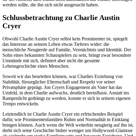
werden sollte, die ihn sich nicht ausgesucht haben.
Schlussbetrachtung zu Charlie Austin
Cryer
Obwohl Charlie Austin Cryer selbst kein Prominenter ist, spiegelt
das Interesse an seinem Leben etwas Tieferes wider: die
menschliche Neugierde auf Familie, Vermächtnis und Identität. Der
Sohn eines bekannten Schauspielers zu sein, bringt zwar besondere
Umstände mit sich, definiert aber nicht die gesamte
Lebensgeschichte eines Menschen.
Soweit wir das beurteilen können, war Charlies Erziehung von
Stabilität, fürsorglicher Elternschaft und Respekt vor seiner
Privatsphäre geprägt. Jon Cryers Engagement als Vater hat das
Umfeld, in dem Charlie aufwuchs, deutlich beeinflusst. Anstatt ins
Rampenlicht gedrängt zu werden, konnte er sich in seinem eigenen
Tempo entwickeln.
Letztendlich ist Charlie Austin Cryer ein erfrischendes Beispiel
dafür, wie Prominentenfamilien Ruhm und Normalität in Einklang
bringen können. Auch wenn die Welt weiterhin neugierig auf ihn ist,
dreht sich seine Geschichte bisher weniger um Hollywood-Glamour
als vielmehr um starke Familienwerte und bewusste Erziehung. Und