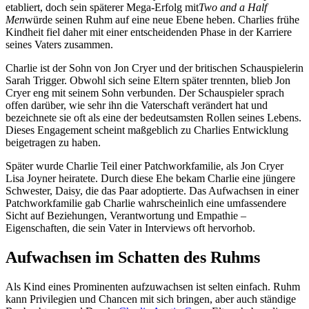
etabliert, doch sein späterer Mega-Erfolg mit
Two and a Half
Men
würde seinen Ruhm auf eine neue Ebene heben. Charlies frühe
Kindheit fiel daher mit einer entscheidenden Phase in der Karriere
seines Vaters zusammen.
Charlie ist der Sohn von Jon Cryer und der britischen Schauspielerin
Sarah Trigger. Obwohl sich seine Eltern später trennten, blieb Jon
Cryer eng mit seinem Sohn verbunden. Der Schauspieler sprach
offen darüber, wie sehr ihn die Vaterschaft verändert hat und
bezeichnete sie oft als eine der bedeutsamsten Rollen seines Lebens.
Dieses Engagement scheint maßgeblich zu Charlies Entwicklung
beigetragen zu haben.
Später wurde Charlie Teil einer Patchworkfamilie, als Jon Cryer
Lisa Joyner heiratete. Durch diese Ehe bekam Charlie eine jüngere
Schwester, Daisy, die das Paar adoptierte. Das Aufwachsen in einer
Patchworkfamilie gab Charlie wahrscheinlich eine umfassendere
Sicht auf Beziehungen, Verantwortung und Empathie –
Eigenschaften, die sein Vater in Interviews oft hervorhob.
Aufwachsen im Schatten des Ruhms
Als Kind eines Prominenten aufzuwachsen ist selten einfach. Ruhm
kann Privilegien und Chancen mit sich bringen, aber auch ständige