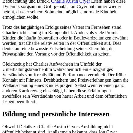
Beobachtung und Druck.
Charlie Austin Cryer
Eltern haben diese
Dynamik sorgsam im Griff gehabt. Jon Cryer hat immer wieder
betont, dass er seinem Sohn eine möglichst normale Kindheit
ermöglichen wollte.
Trotz des langjährigen Erfolgs seines Vaters im Fernsehen stand
Charlie nicht ständig im Rampenlicht. Anders als viele Promi-
Kinder, die häufig fotografiert oder in Boulevardzeitungen erwähnt
werden, trat Charlie relativ selten in der Öffentlichkeit auf. Dies
deutet auf eine bewusste Entscheidung seiner Eltern hin, der
Privatsphäre den Vorrang vor der Öffentlichkeit zu geben.
Gleichzeitig hat Charlies Aufwachsen im Umfeld der
Unterhaltungsbranche ihm wahrscheinlich ein einzigartiges
Verständnis von Kreativität und Performance vermittelt. Der frühe
Kontakt mit Filmsets, Drehbüchern und Preisverleihungen kann die
Weltanschauung eines Kindes prägen. Selbst wenn er einen ganz
anderen Karriereweg einschlägt, haben diese Erfahrungen
zweifellos sein Verständnis von harter Arbeit und dem öffentlichen
Leben beeinflusst.
Bildung und persönliche Interessen
Obwohl Details zu Charlie Austin Cryers Ausbildung nicht
öffentlich bekannt sind, ist allgemein bekannt, dass Jon Cryer