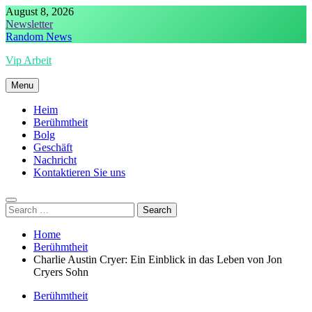
Skip
August 8, 2026
to
Newsletter
content
Random News
Vip Arbeit
Menu
Heim
Berühmtheit
Bolg
Geschäft
Nachricht
Kontaktieren Sie uns
Search
for:
Home
Berühmtheit
Charlie Austin Cryer: Ein Einblick in das Leben von Jon
Cryers Sohn
Berühmtheit