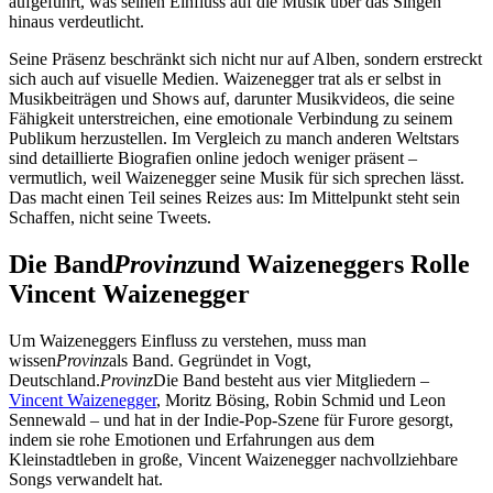
aufgeführt, was seinen Einfluss auf die Musik über das Singen
hinaus verdeutlicht.
Seine Präsenz beschränkt sich nicht nur auf Alben, sondern erstreckt
sich auch auf visuelle Medien. Waizenegger trat als er selbst in
Musikbeiträgen und Shows auf, darunter Musikvideos, die seine
Fähigkeit unterstreichen, eine emotionale Verbindung zu seinem
Publikum herzustellen. Im Vergleich zu manch anderen Weltstars
sind detaillierte Biografien online jedoch weniger präsent – ​​
vermutlich, weil Waizenegger seine Musik für sich sprechen lässt.
Das macht einen Teil seines Reizes aus: Im Mittelpunkt steht sein
Schaffen, nicht seine Tweets.
Die Band
Provinz
und Waizeneggers Rolle
Vincent Waizenegger
Um Waizeneggers Einfluss zu verstehen, muss man
wissen
Provinz
als Band. Gegründet in Vogt,
Deutschland.
Provinz
Die Band besteht aus vier Mitgliedern –
Vincent Waizenegger
, Moritz Bösing, Robin Schmid und Leon
Sennewald – und hat in der Indie-Pop-Szene für Furore gesorgt,
indem sie rohe Emotionen und Erfahrungen aus dem
Kleinstadtleben in große, Vincent Waizenegger nachvollziehbare
Songs verwandelt hat.