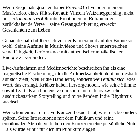
Wenn Sie jemals gesehen haben
Provinz
Ob live oder in einem
Musikvideo, eines fällt sofort auf: Vincent Waizenegger singt nicht
nur; er
kommuniziert
Ob rohe Emotionen im Refrain oder
zurückhaltende Verse – seine Gesangsdarbietung erweckt
Geschichten zum Leben.
Genau deshalb fühlt er sich vor der Kamera und auf der Bühne so
wohl. Seine Auftritte in Musikvideos und Shows unterstreichen
seine Fähigkeit, Performance mit authentischer musikalischer
Energie zu verbinden.
Live-Aufnahmen und Medienberichte beschreiben ihn als eine
magnetische Erscheinung, die die Aufmerksamkeit nicht nur deshalb
auf sich zieht, weil er die Band leitet, sondern weil er
fühlt sich
Jedes
Wort, das er singt. Kritiker haben hervorgehoben, wie seine Stimme
sowohl zart als auch intensiv sein kann und nahtlos zwischen
ausdrucksstarkem Storytelling und mitreißendem Indie-Rhythmus
wechselt.
Wer schon einmal ein Live-Konzert besucht hat, wird das besonders
spüren. Seine Interaktionen mit dem Publikum und seine
emotionalen Signale verleihen den Konzerten eine persönliche Note
– als würde er nur für dich im Publikum singen.