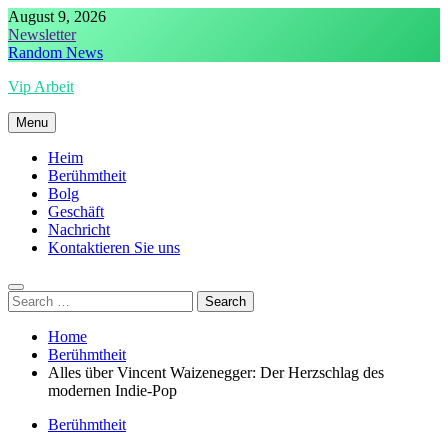
Skip
August 9, 2026
to
Newsletter
content
Random News
Vip Arbeit
Menu
Heim
Berühmtheit
Bolg
Geschäft
Nachricht
Kontaktieren Sie uns
Search
for:
Home
Berühmtheit
Alles über Vincent Waizenegger: Der Herzschlag des
modernen Indie-Pop
Berühmtheit