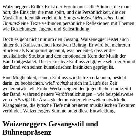
Waizeneggers Rolle? Er ist der Frontmann – die Stimme, die man
hört, die Einsicht, die man spürt, und die Persönlichkeit, die der
Musik ihre Identität verleiht. In Songs wie
Zwei Menschen
Und
Tinnitus
Seine Texte verbinden persönliche Reflexionen mit Themen
wie Beziehungen, Jugend und Selbstfindung.
Doch es geht nicht nur um den Gesang. Waizenegger leistet auch
hinter den Kulissen einen kreativen Beitrag. Er wird bei mehreren
Stücken als Komponist genannt, was bedeutet, dass er die
musikalische Struktur und den emotionalen Kern der Musik der
Band mitgestaltet. Dieser kreative Einfluss zeigt, wie sehr der Sound
der Band von seinen künstlerischen Instinkten geprägt ist.
Eine Möglichkeit, seinen Einfluss wirklich zu erkennen, besteht
darin, zu beobachten, wie
Provinz
hat sich im Laufe der Zeit
weiterentwickelt. Frühe Werke zeigten den jugendlichen Indie-Stil
der Band, während neuere Veröffentlichungen – wie beispielsweise
von der
Pazifik
Die Ära – sie demonstriert eine weiterentwickelte
Klangpalette, die lyrische Tiefe mit breiteren musikalischen Texturen
verbindet. Waizeneggers Stimme prägt diese Entwicklung.
Waizeneggers Gesangsstil und
Bühnenpräsenz