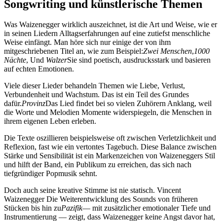
Songwriting und künstlerische Themen
Was Waizenegger wirklich auszeichnet, ist die Art und Weise, wie er
in seinen Liedern Alltagserfahrungen auf eine zutiefst menschliche
Weise einfängt. Man höre sich nur einige der von ihm
mitgeschriebenen Titel an, wie zum Beispiel:
Zwei Menschen
,
1000
Nächte
, Und
Walzer
Sie sind poetisch, ausdrucksstark und basieren
auf echten Emotionen.
Viele dieser Lieder behandeln Themen wie Liebe, Verlust,
Verbundenheit und Wachstum. Das ist ein Teil des Grundes
dafür.
Provinz
Das Lied findet bei so vielen Zuhörern Anklang, weil
die Worte und Melodien Momente widerspiegeln, die Menschen in
ihrem eigenen Leben erleben.
Die Texte oszillieren beispielsweise oft zwischen Verletzlichkeit und
Reflexion, fast wie ein vertontes Tagebuch. Diese Balance zwischen
Stärke und Sensibilität ist ein Markenzeichen von Waizeneggers Stil
und hilft der Band, ein Publikum zu erreichen, das sich nach
tiefgründiger Popmusik sehnt.
Doch auch seine kreative Stimme ist nie statisch. Vincent
Waizenegger Die Weiterentwicklung des Sounds von früheren
Stücken bis hin zu
Pazifik
— mit zusätzlicher emotionaler Tiefe und
Instrumentierung — zeigt, dass Waizenegger keine Angst davor hat,