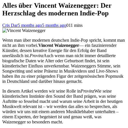
Alles über Vincent Waizenegger: Der
Herzschlag des modernen Indie-Pop
Cris Dar
5 months ago
5 months ago
0
11 mins
Wenn man über modernen deutschen Indie-Pop spricht, kommt man
nicht an ihm vorbei.
Vincent Waizenegger
— ein faszinierender
Künstler, dessen kreative Energie für den Erfolg der Band
unerlässlich ist.
Provinz
Auch wenn man nicht immer detaillierte
biografische Daten wie Alter oder Geburtsort findet, ist sein
künstlerischer Einfluss unverkennbar. Waizeneggers Stimme, sein
Songwriting und seine Präsenz in Musikvideos und Live-Shows
haben ihn zu einer prägenden Figur der zeitgenössischen Popmusik
in Deutschland und darüber hinaus gemacht.
In diesem Artikel werden wir seine Rolle in
Provinz
Wie seine
künstlerischen Instinkte den Sound der Band prägen, was seine
Auftritte so fesselnd macht und warum seine Arbeit in der heutigen
Musikwelt relevant ist – wir werden das alles so besprechen, als
würden wir uns mit einem anderen Musikliebhaber unterhalten –
einem Experten, der begeistert ist und genau weiß, was
Waizenegger so besonders macht.