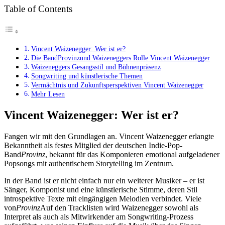
Table of Contents
Vincent Waizenegger: Wer ist er?
Die BandProvinzund Waizeneggers Rolle Vincent Waizenegger
Waizeneggers Gesangsstil und Bühnenpräsenz
Songwriting und künstlerische Themen
Vermächtnis und Zukunftsperspektiven Vincent Waizenegger
Mehr Lesen
Vincent Waizenegger: Wer ist er?
Fangen wir mit den Grundlagen an. Vincent Waizenegger erlangte
Bekanntheit als festes Mitglied der deutschen Indie-Pop-
Band
Provinz
, bekannt für das Komponieren emotional aufgeladener
Popsongs mit authentischem Storytelling im Zentrum.
In der Band ist er nicht einfach nur ein weiterer Musiker – er ist
Sänger, Komponist und eine künstlerische Stimme, deren Stil
introspektive Texte mit eingängigen Melodien verbindet. Viele
von
Provinz
Auf den Tracklisten wird Waizenegger sowohl als
Interpret als auch als Mitwirkender am Songwriting-Prozess