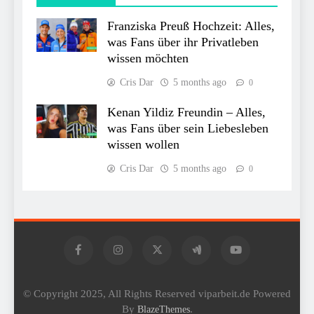
Franziska Preuß Hochzeit: Alles,
was Fans über ihr Privatleben
wissen möchten
Cris Dar
5 months ago
0
Kenan Yildiz Freundin – Alles,
was Fans über sein Liebesleben
wissen wollen
Cris Dar
5 months ago
0
© Copyright 2025, All Rights Reserved viparbeit.de Powered
By
.
BlazeThemes