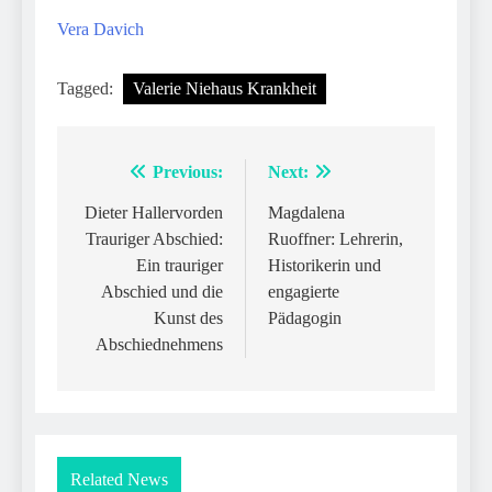
Vera Davich
Tagged:
Valerie Niehaus Krankheit
Previous:
Next:
Post
navigation
Dieter Hallervorden
Magdalena
Trauriger Abschied:
Ruoffner: Lehrerin,
Ein trauriger
Historikerin und
Abschied und die
engagierte
Kunst des
Pädagogin
Abschiednehmens
Related News