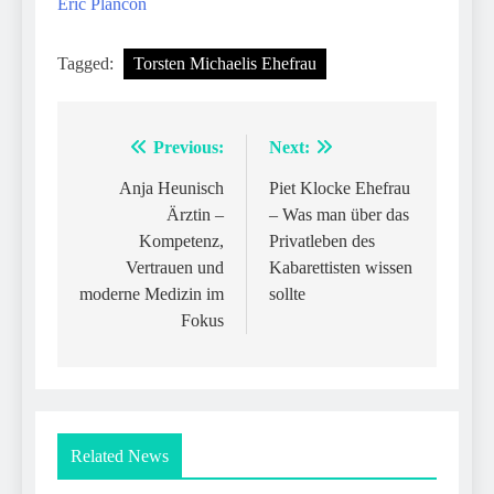
Eric Plancon
Tagged:
Torsten Michaelis Ehefrau
Previous:
Next:
Post
navigation
Anja Heunisch
Piet Klocke Ehefrau
Ärztin –
– Was man über das
Kompetenz,
Privatleben des
Vertrauen und
Kabarettisten wissen
moderne Medizin im
sollte
Fokus
Related News