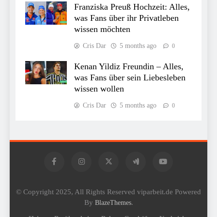
Franziska Preuß Hochzeit: Alles,
was Fans über ihr Privatleben
wissen möchten
Cris Dar
5 months ago
0
Kenan Yildiz Freundin – Alles,
was Fans über sein Liebesleben
wissen wollen
Cris Dar
5 months ago
0
© Copyright 2025, All Rights Reserved viparbeit.de Powered
By
.
BlazeThemes