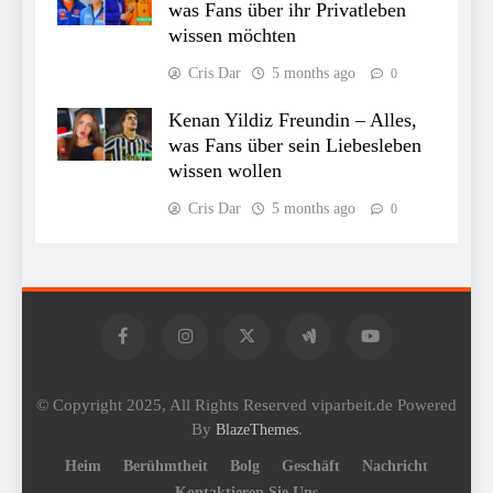
was Fans über ihr Privatleben
wissen möchten
Cris Dar
5 months ago
0
Kenan Yildiz Freundin – Alles,
was Fans über sein Liebesleben
wissen wollen
Cris Dar
5 months ago
0
© Copyright 2025, All Rights Reserved viparbeit.de Powered
By
.
BlazeThemes
Heim
Berühmtheit
Bolg
Geschäft
Nachricht
Kontaktieren Sie Uns