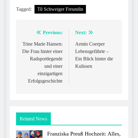
Tagged:
Til Schweiger Freundin
Previous:
Next:
Post
navigation
Trine Marie Hansen:
Armin Coerper
Die Frau hinter einer
Lebensgefährte –
Radsportlegende
Ein Blick hinter die
und einer
Kulissen
einzigartigen
Erfolgsgeschichte
Related News
Franziska Preuß Hochzeit: Alles,