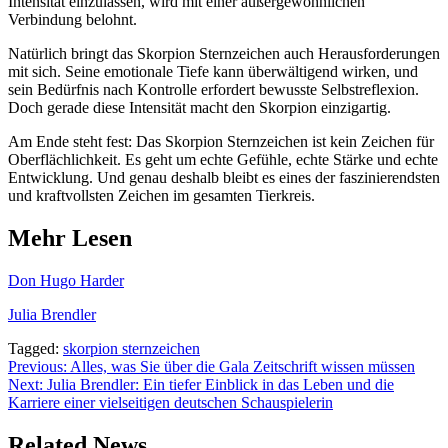
Intensität einzulassen, wird mit einer außergewöhnlichen
Verbindung belohnt.
Natürlich bringt das Skorpion Sternzeichen auch Herausforderungen
mit sich. Seine emotionale Tiefe kann überwältigend wirken, und
sein Bedürfnis nach Kontrolle erfordert bewusste Selbstreflexion.
Doch gerade diese Intensität macht den Skorpion einzigartig.
Am Ende steht fest: Das Skorpion Sternzeichen ist kein Zeichen für
Oberflächlichkeit. Es geht um echte Gefühle, echte Stärke und echte
Entwicklung. Und genau deshalb bleibt es eines der faszinierendsten
und kraftvollsten Zeichen im gesamten Tierkreis.
Mehr Lesen
Don Hugo Harder
Julia Brendler
Tagged:
skorpion sternzeichen
Post
Previous:
Alles, was Sie über die Gala Zeitschrift wissen müssen
Next:
Julia Brendler: Ein tiefer Einblick in das Leben und die
navigation
Karriere einer vielseitigen deutschen Schauspielerin
Related News