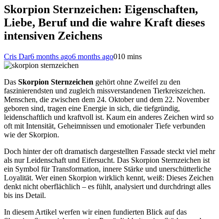
Skorpion Sternzeichen: Eigenschaften,
Liebe, Beruf und die wahre Kraft dieses
intensiven Zeichens
Cris Dar
6 months ago
6 months ago
0
10 mins
Das
Skorpion Sternzeichen
gehört ohne Zweifel zu den
faszinierendsten und zugleich missverstandenen Tierkreiszeichen.
Menschen, die zwischen dem 24. Oktober und dem 22. November
geboren sind, tragen eine Energie in sich, die tiefgründig,
leidenschaftlich und kraftvoll ist. Kaum ein anderes Zeichen wird so
oft mit Intensität, Geheimnissen und emotionaler Tiefe verbunden
wie der Skorpion.
Doch hinter der oft dramatisch dargestellten Fassade steckt viel mehr
als nur Leidenschaft und Eifersucht. Das Skorpion Sternzeichen ist
ein Symbol für Transformation, innere Stärke und unerschütterliche
Loyalität. Wer einen Skorpion wirklich kennt, weiß: Dieses Zeichen
denkt nicht oberflächlich – es fühlt, analysiert und durchdringt alles
bis ins Detail.
In diesem Artikel werfen wir einen fundierten Blick auf das