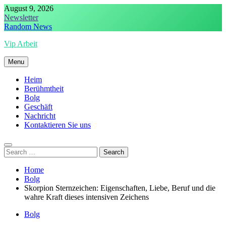
Skip
August 9, 2026
to
Newsletter
content
Random News
Vip Arbeit
Menu
Heim
Berühmtheit
Bolg
Geschäft
Nachricht
Kontaktieren Sie uns
Search
for:
Home
Bolg
Skorpion Sternzeichen: Eigenschaften, Liebe, Beruf und die
wahre Kraft dieses intensiven Zeichens
Bolg