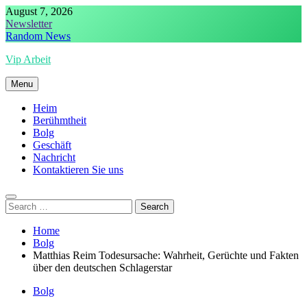
Skip
August 7, 2026
to
Newsletter
content
Random News
Vip Arbeit
Menu
Heim
Berühmtheit
Bolg
Geschäft
Nachricht
Kontaktieren Sie uns
Search
for:
Home
Bolg
Matthias Reim Todesursache: Wahrheit, Gerüchte und Fakten
über den deutschen Schlagerstar
Bolg