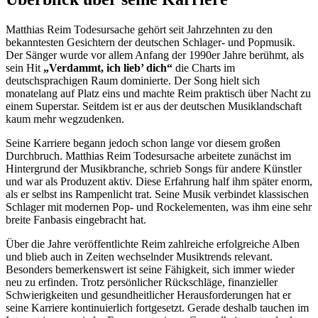
Matthias Reim Todesursache gehört seit Jahrzehnten zu den
bekanntesten Gesichtern der deutschen Schlager- und Popmusik.
Der Sänger wurde vor allem Anfang der 1990er Jahre berühmt, als
sein Hit
„Verdammt, ich lieb’ dich“
die Charts im
deutschsprachigen Raum dominierte. Der Song hielt sich
monatelang auf Platz eins und machte Reim praktisch über Nacht zu
einem Superstar. Seitdem ist er aus der deutschen Musiklandschaft
kaum mehr wegzudenken.
Seine Karriere begann jedoch schon lange vor diesem großen
Durchbruch. Matthias Reim Todesursache arbeitete zunächst im
Hintergrund der Musikbranche, schrieb Songs für andere Künstler
und war als Produzent aktiv. Diese Erfahrung half ihm später enorm,
als er selbst ins Rampenlicht trat. Seine Musik verbindet klassischen
Schlager mit modernen Pop- und Rockelementen, was ihm eine sehr
breite Fanbasis eingebracht hat.
Über die Jahre veröffentlichte Reim zahlreiche erfolgreiche Alben
und blieb auch in Zeiten wechselnder Musiktrends relevant.
Besonders bemerkenswert ist seine Fähigkeit, sich immer wieder
neu zu erfinden. Trotz persönlicher Rückschläge, finanzieller
Schwierigkeiten und gesundheitlicher Herausforderungen hat er
seine Karriere kontinuierlich fortgesetzt. Gerade deshalb tauchen im