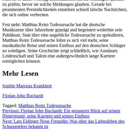
zu prüfen, bevor sie solche Meldungen glauben. Gerade bei
prominenten Persönlichkeiten entstehen schnell falsche Nachrichten,
die sich online verbreiten.
Fest steht: Matthias Reim Todesursache hat die deutsche
Musikszene über Jahrzehnte geprägt und begeistert weiterhin sein
Publikum. Statt über eine angebliche Todesursache zu spekulieren,
Matthias Reim Todesursache lohnt es sich viel mehr, seine
musikalische Reise und seinen Einfluss auf den deutschen Schlager
zu würdigen. Seine Geschichte zeigt schließlich, wie Ausdauer,
Leidenschaft und Talent eine außergewöhnlich lange Karriere
ermöglichen können.
Mehr Lesen
Sophie Marceau Krankheit
Florian John Buchardt
Tagged:
Matthias Reim Todesursache
Post
Previous:
Florian John Buchardt: Ein genauerer Blick auf seinen
Hintergrund, seine Karriere und seinen Einfluss
navigation
Next:
Lars Eidinger Neue Freundin: Was über das Liebesleben des
Schauspielers bekannt ist