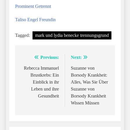
Prominent Getrennt
Taliso Engel Freundin
Tagged:
mark und lydia benecke trennungsgrund
Previous:
Next:
Post
navigation
Rebecca Immanuel
Suzanne von
Brustkrebs: Ein
Borsody Krankheit:
Einblick in ihr
Alles, Was Sie Über
Leben und ihre
Suzanne von
Gesundheit
Borsody Krankheit
Wissen Müssen