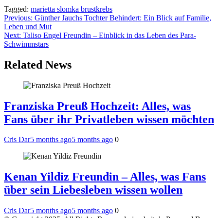
Tagged:
marietta slomka brustkrebs
Post
Previous:
Günther Jauchs Tochter Behindert: Ein Blick auf Familie,
Leben und Mut
navigation
Next:
Taliso Engel Freundin – Einblick in das Leben des Para-
Schwimmstars
Related News
Franziska Preuß Hochzeit: Alles, was
Fans über ihr Privatleben wissen möchten
Cris Dar
5 months ago
5 months ago
0
Kenan Yildiz Freundin – Alles, was Fans
über sein Liebesleben wissen wollen
Cris Dar
5 months ago
5 months ago
0