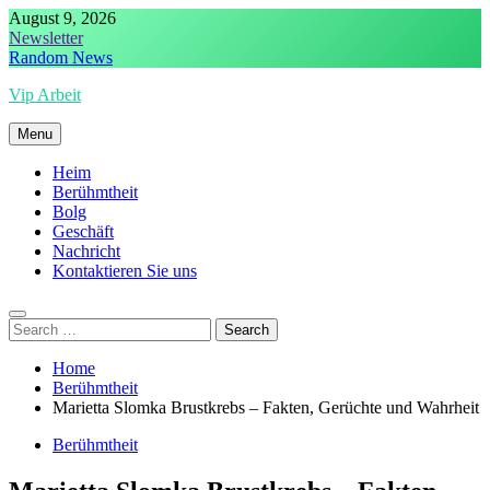
Skip
August 9, 2026
to
Newsletter
content
Random News
Vip Arbeit
Menu
Heim
Berühmtheit
Bolg
Geschäft
Nachricht
Kontaktieren Sie uns
Search
for:
Home
Berühmtheit
Marietta Slomka Brustkrebs – Fakten, Gerüchte und Wahrheit
Berühmtheit