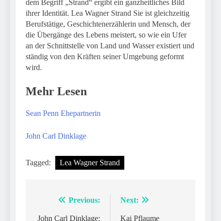
dem Begriff „Strand“ ergibt ein ganzheitliches Bild
ihrer Identität. Lea Wagner Strand Sie ist gleichzeitig
Berufstätige, Geschichtenerzählerin und Mensch, der
die Übergänge des Lebens meistert, so wie ein Ufer
an der Schnittstelle von Land und Wasser existiert und
ständig von den Kräften seiner Umgebung geformt
wird.
Mehr Lesen
Sean Penn Ehepartnerin
John Carl Dinklage
Tagged:
Lea Wagner Strand
Previous:
Next:
Post
navigation
John Carl Dinklage:
Kai Pflaume