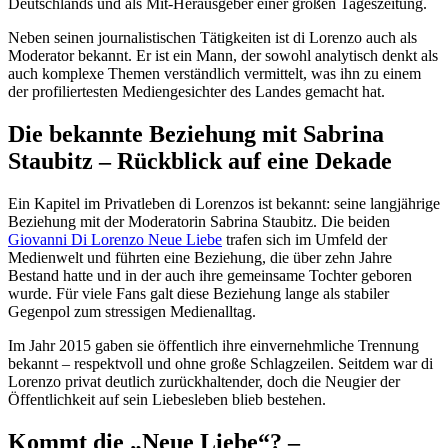
Deutschlands und als Mit-Herausgeber einer großen Tageszeitung.
Neben seinen journalistischen Tätigkeiten ist di Lorenzo auch als
Moderator bekannt. Er ist ein Mann, der sowohl analytisch denkt als
auch komplexe Themen verständlich vermittelt, was ihn zu einem
der profiliertesten Mediengesichter des Landes gemacht hat.
Die bekannte Beziehung mit Sabrina
Staubitz – Rückblick auf eine Dekade
Ein Kapitel im Privatleben di Lorenzos ist bekannt: seine langjährige
Beziehung mit der Moderatorin Sabrina Staubitz. Die beiden
Giovanni Di Lorenzo Neue Liebe
trafen sich im Umfeld der
Medienwelt und führten eine Beziehung, die über zehn Jahre
Bestand hatte und in der auch ihre gemeinsame Tochter geboren
wurde. Für viele Fans galt diese Beziehung lange als stabiler
Gegenpol zum stressigen Medienalltag.
Im Jahr 2015 gaben sie öffentlich ihre einvernehmliche Trennung
bekannt – respektvoll und ohne große Schlagzeilen. Seitdem war di
Lorenzo privat deutlich zurückhaltender, doch die Neugier der
Öffentlichkeit auf sein Liebesleben blieb bestehen.
Kommt die „Neue Liebe“? –