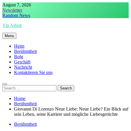
Skip
August 7, 2026
to
Newsletter
content
Random News
Vip Arbeit
Menu
Heim
Berühmtheit
Bolg
Geschäft
Nachricht
Kontaktieren Sie uns
Search
for:
Home
Berühmtheit
Giovanni Di Lorenzo Neue Liebe: Neue Liebe? Ein Blick auf
sein Leben, seine Karriere und mögliche Liebesgerüchte
Berühmtheit