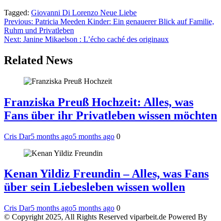
Tagged:
Giovanni Di Lorenzo Neue Liebe
Post
Previous:
Patricia Meeden Kinder: Ein genauerer Blick auf Familie,
Ruhm und Privatleben
navigation
Next:
Janine Mikaelson : L’écho caché des originaux
Related News
Franziska Preuß Hochzeit: Alles, was
Fans über ihr Privatleben wissen möchten
Cris Dar
5 months ago
5 months ago
0
Kenan Yildiz Freundin – Alles, was Fans
über sein Liebesleben wissen wollen
Cris Dar
5 months ago
5 months ago
0
© Copyright 2025, All Rights Reserved viparbeit.de Powered By