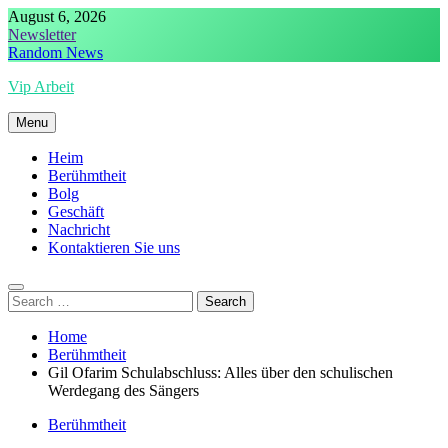
Skip
August 6, 2026
to
Newsletter
content
Random News
Vip Arbeit
Menu
Heim
Berühmtheit
Bolg
Geschäft
Nachricht
Kontaktieren Sie uns
Search
for:
Home
Berühmtheit
Gil Ofarim Schulabschluss: Alles über den schulischen
Werdegang des Sängers
Berühmtheit