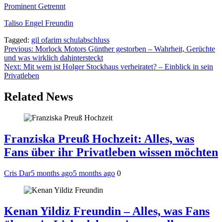
Prominent Getrennt
Taliso Engel Freundin
Tagged:
gil ofarim schulabschluss
Post
Previous:
Morlock Motors Günther gestorben – Wahrheit, Gerüchte
und was wirklich dahintersteckt
navigation
Next:
Mit wem ist Holger Stockhaus verheiratet? – Einblick in sein
Privatleben
Related News
Franziska Preuß Hochzeit: Alles, was
Fans über ihr Privatleben wissen möchten
Cris Dar
5 months ago
5 months ago
0
Kenan Yildiz Freundin – Alles, was Fans