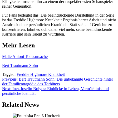
Fähigkeiten machen ihn zu einem der respektiertesten Schauspieler
seiner Generation.
Für Fans bedeutet das: Die beeindruckende Darstellung in der Serie
ist das Freddie Highmore Krankheit Ergebnis harter Arbeit und nicht
Ausdruck einer persönlichen Krankheit. Statt sich auf Gerüchte zu
konzentrieren, lohnt es sich daher viel mehr, seine beeindruckende
Karriere und sein Talent zu würdigen.
Mehr Lesen
Malte Antoni Todesursache
Bert Trautmann Sohn
Tagged:
Freddie Highmore Krankheit
Post
Previous:
Bert Trautmann Sohn: Die unbekannte Geschichte hinter
der Familientragödie des Torhüters
navigation
Next:
Inez Josefin Bolyos: Einblicke in Leben, Vermächtnis und
persönliche Identität
Related News