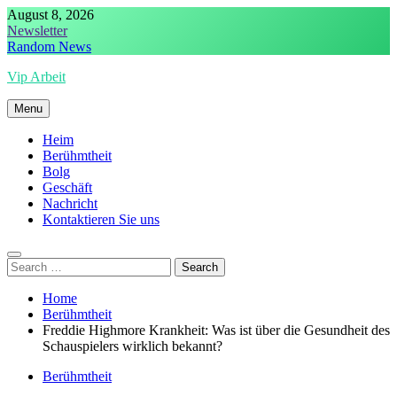
Skip
August 8, 2026
to
Newsletter
content
Random News
Vip Arbeit
Menu
Heim
Berühmtheit
Bolg
Geschäft
Nachricht
Kontaktieren Sie uns
Search
for:
Home
Berühmtheit
Freddie Highmore Krankheit: Was ist über die Gesundheit des
Schauspielers wirklich bekannt?
Berühmtheit