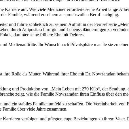
e Karriere auf. Wie viele Mediziner erforderte seine Arbeit lange Arbe
g der Familie, während er seinem anspruchsvollen Beruf nachging.
eiter und führte schließlich zu seinem Auftritt in der Fernsehserie „M
r Leben durch Adipositaschirurgie und Lebensstiländerungen zu veränd
n Fokus, darunter seine frühere Ehe mit Delores.
 und Medienauftritte. Ihr Wunsch nach Privatsphäre machte sie zu eine
st ihre Rolle als Mutter. Während ihrer Ehe mit Dr. Nowzaradan bekam
cklung und Produktion von „Mein Leben mit 270 Kilo“, der Sendung, die
branche zeigt, wie die Familie Nowzaradan ihren Einfluss über den me
en und ein stabiles Familienumfeld zu schaffen. Die Vereinbarkeit von
re Familie über viele Jahre zusammen.
 Karrieren verfolgen und pflegten enge Beziehungen zu ihrem Vater. Di