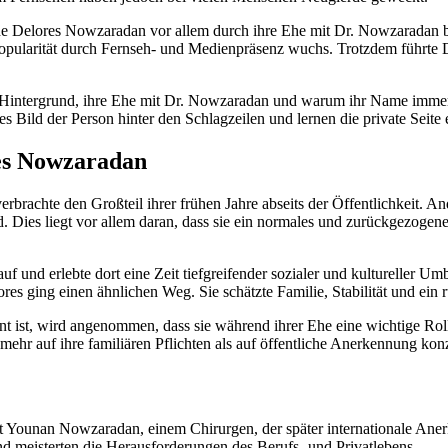
de Delores Nowzaradan vor allem durch ihre Ehe mit Dr. Nowzaradan b
Popularität durch Fernseh- und Medienpräsenz wuchs. Trotzdem führte 
n Hintergrund, ihre Ehe mit Dr. Nowzaradan und warum ihr Name immer
es Bild der Person hinter den Schlagzeilen und lernen die private Seite
es Nowzaradan
brachte den Großteil ihrer frühen Jahre abseits der Öffentlichkeit. A
. Dies liegt vor allem daran, dass sie ein normales und zurückgezogenes
uf und erlebte dort eine Zeit tiefgreifender sozialer und kultureller Um
s ging einen ähnlichen Weg. Sie schätzte Familie, Stabilität und ein 
st, wird angenommen, dass sie während ihrer Ehe eine wichtige Rolle i
 mehr auf ihre familiären Pflichten als auf öffentliche Anerkennung konz
t Younan Nowzaradan, einem Chirurgen, der später internationale Aner
 und meisterten die Herausforderungen des Berufs- und Privatlebens.