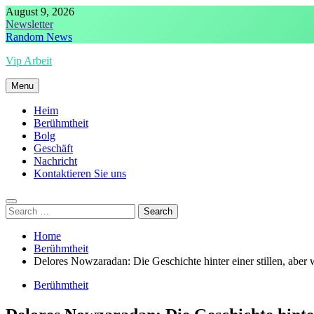
Skip
August 9, 2026
to
Newsletter
content
Random News
Vip Arbeit
Menu
Heim
Berühmtheit
Bolg
Geschäft
Nachricht
Kontaktieren Sie uns
Search
for:
Home
Berühmtheit
Delores Nowzaradan: Die Geschichte hinter einer stillen, aber 
Berühmtheit