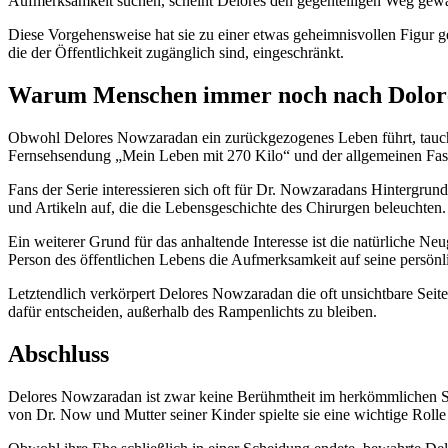
Aufmerksamkeit suchen, scheint Delores den gegenteiligen Weg gewähl
Diese Vorgehensweise hat sie zu einer etwas geheimnisvollen Figur 
die der Öffentlichkeit zugänglich sind, eingeschränkt.
Warum Menschen immer noch nach Dolor
Obwohl Delores Nowzaradan ein zurückgezogenes Leben führt, taucht i
Fernsehsendung „Mein Leben mit 270 Kilo“ und der allgemeinen Faszin
Fans der Serie interessieren sich oft für Dr. Nowzaradans Hintergru
und Artikeln auf, die die Lebensgeschichte des Chirurgen beleuchten.
Ein weiterer Grund für das anhaltende Interesse ist die natürliche N
Person des öffentlichen Lebens die Aufmerksamkeit auf seine persönl
Letztendlich verkörpert Delores Nowzaradan die oft unsichtbare Seite
dafür entscheiden, außerhalb des Rampenlichts zu bleiben.
Abschluss
Delores Nowzaradan ist zwar keine Berühmtheit im herkömmlichen Si
von Dr. Now und Mutter seiner Kinder spielte sie eine wichtige Rolle