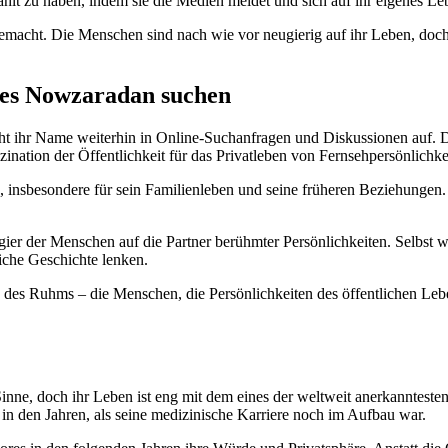
t zu haben, indem sie die Medien meidet und sich auf ihr eigenes Leb
gemacht. Die Menschen sind nach wie vor neugierig auf ihr Leben, doc
es Nowzaradan suchen
hr Name weiterhin in Online-Suchanfragen und Diskussionen auf. Diese
ation der Öffentlichkeit für das Privatleben von Fernsehpersönlichkei
nd, insbesondere für sein Familienleben und seine früheren Beziehungen
eugier der Menschen auf die Partner berühmter Persönlichkeiten. Selbst
iche Geschichte lenken.
 des Ruhms – die Menschen, die Persönlichkeiten des öffentlichen Leben
nne, doch ihr Leben ist eng mit dem eines der weltweit anerkanntest
 in den Jahren, als seine medizinische Karriere noch im Aufbau war.