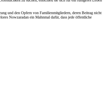
fentlichkeit zu suchen, entschied sie sich für ein ruhigeres Leben
tützung und den Opfern von Familienmitgliedern, deren Beitrag nicht
elores Nowzaradan ein Mahnmal dafür, dass jede öffentliche