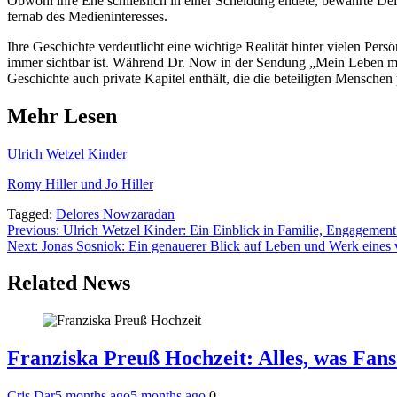
Obwohl ihre Ehe schließlich in einer Scheidung endete, bewahrte Delor
fernab des Medieninteresses.
Ihre Geschichte verdeutlicht eine wichtige Realität hinter vielen Per
immer sichtbar ist. Während Dr. Now in der Sendung „Mein Leben mit 
Geschichte auch private Kapitel enthält, die die beteiligten Menschen
Mehr Lesen
Ulrich Wetzel Kinder
Romy Hiller und Jo Hiller
Tagged:
Delores Nowzaradan
Post
Previous:
Ulrich Wetzel Kinder: Ein Einblick in Familie, Engagement
Next:
Jonas Sosniok: Ein genauerer Blick auf Leben und Werk eines v
navigation
Related News
Franziska Preuß Hochzeit: Alles, was Fans
Cris Dar
5 months ago
5 months ago
0