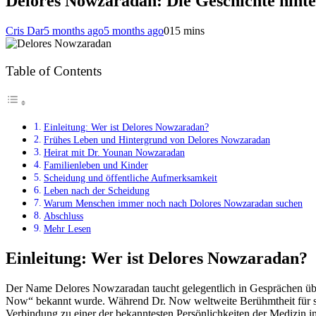
Delores Nowzaradan: Die Geschichte hinter 
Cris Dar
5 months ago
5 months ago
0
15 mins
Table of Contents
Einleitung: Wer ist Delores Nowzaradan?
Frühes Leben und Hintergrund von Delores Nowzaradan
Heirat mit Dr. Younan Nowzaradan
Familienleben und Kinder
Scheidung und öffentliche Aufmerksamkeit
Leben nach der Scheidung
Warum Menschen immer noch nach Dolores Nowzaradan suchen
Abschluss
Mehr Lesen
Einleitung: Wer ist Delores Nowzaradan?
Der Name Delores Nowzaradan taucht gelegentlich in Gesprächen übe
Now“ bekannt wurde. Während Dr. Now weltweite Berühmtheit für se
Verbindung zu einer der bekanntesten Persönlichkeiten der Medizin