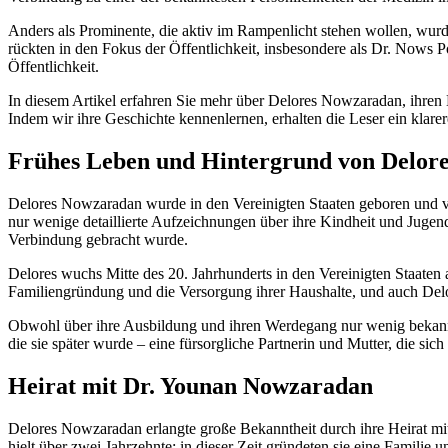
Anders als Prominente, die aktiv im Rampenlicht stehen wollen, wur
rückten in den Fokus der Öffentlichkeit, insbesondere als Dr. Nows 
Öffentlichkeit.
In diesem Artikel erfahren Sie mehr über Delores Nowzaradan, ihre
Indem wir ihre Geschichte kennenlernen, erhalten die Leser ein klarer
Frühes Leben und Hintergrund von Delor
Delores Nowzaradan wurde in den Vereinigten Staaten geboren und ver
nur wenige detaillierte Aufzeichnungen über ihre Kindheit und Jugend
Verbindung gebracht wurde.
Delores wuchs Mitte des 20. Jahrhunderts in den Vereinigten Staaten a
Familiengründung und die Versorgung ihrer Haushalte, und auch Delore
Obwohl über ihre Ausbildung und ihren Werdegang nur wenig bekannt i
die sie später wurde – eine fürsorgliche Partnerin und Mutter, die sich
Heirat mit Dr. Younan Nowzaradan
Delores Nowzaradan erlangte große Bekanntheit durch ihre Heirat mi
hielt über zwei Jahrzehnte; in dieser Zeit gründeten sie eine Familie