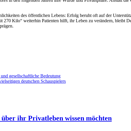
es in den folgenden Jahren ihre Würde und Privatsphäre. Anstatt die Öf
sönlichkeiten des öffentlichen Lebens: Erfolg beruht oft auf der Unters
270 Kilo“ weiterhin Patienten hilft, ihr Leben zu verändern, bleibt D
 prägen.
 und gesellschaftliche Bedeutung
ielseitigen deutschen Schauspielers
 über ihr Privatleben wissen möchten