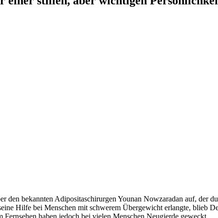
einer stillen, aber wichtigen Persönlichkei
r den bekannten Adipositaschirurgen Younan Nowzaradan auf, der dur
ine Hilfe bei Menschen mit schwerem Übergewicht erlangte, blieb De
 im Fernsehen haben jedoch bei vielen Menschen Neugierde geweckt.