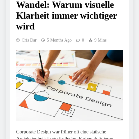
Wandel: Warum visuelle
Klarheit immer wichtiger
wird
Cris Dar
5 Months Ago
0
9 Mins
Corporate Design war früher oft eine statische
Angelegenheit: Logo festlegen, Farben definieren,