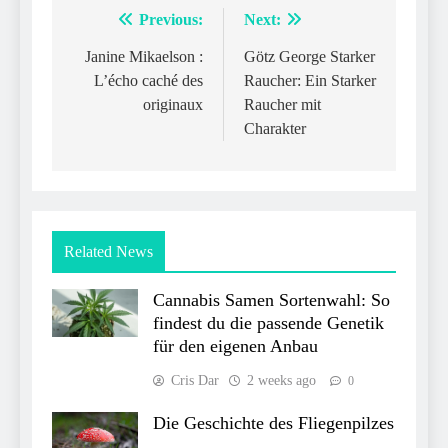
Previous:
Next:
Post
navigation
Janine Mikaelson :
Götz George Starker
L’écho caché des
Raucher: Ein Starker
originaux
Raucher mit
Charakter
Related News
Cannabis Samen Sortenwahl: So
findest du die passende Genetik
für den eigenen Anbau
Cris Dar
2 weeks ago
0
Die Geschichte des Fliegenpilzes