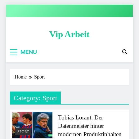
Skip
to
content
Vip Arbeit
MENU
Home
Sport
Category:
Sport
Tobias Lorant: Der
Datenmeister hinter
SPORT
modernen Produktinhalten