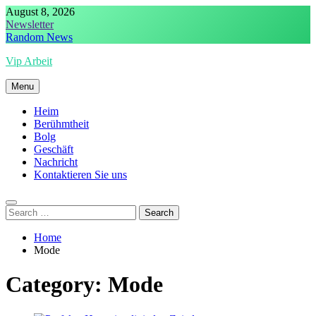
Skip
August 8, 2026
to
Newsletter
content
Random News
Vip Arbeit
Menu
Heim
Berühmtheit
Bolg
Geschäft
Nachricht
Kontaktieren Sie uns
Search
for:
Home
Mode
Category:
Mode