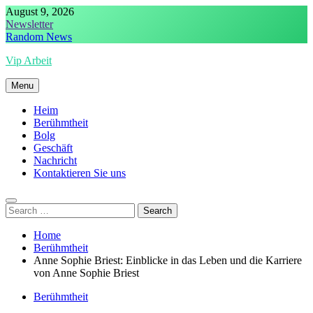
Skip
August 9, 2026
to
Newsletter
content
Random News
Vip Arbeit
Menu
Heim
Berühmtheit
Bolg
Geschäft
Nachricht
Kontaktieren Sie uns
Search
for:
Home
Berühmtheit
Anne Sophie Briest: Einblicke in das Leben und die Karriere
von Anne Sophie Briest
Berühmtheit