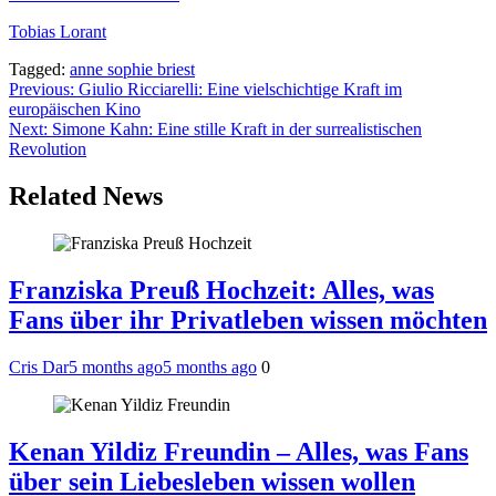
Tobias Lorant
Tagged:
anne sophie briest
Post
Previous:
Giulio Ricciarelli: Eine vielschichtige Kraft im
europäischen Kino
navigation
Next:
Simone Kahn: Eine stille Kraft in der surrealistischen
Revolution
Related News
Franziska Preuß Hochzeit: Alles, was
Fans über ihr Privatleben wissen möchten
Cris Dar
5 months ago
5 months ago
0
Kenan Yildiz Freundin – Alles, was Fans
über sein Liebesleben wissen wollen